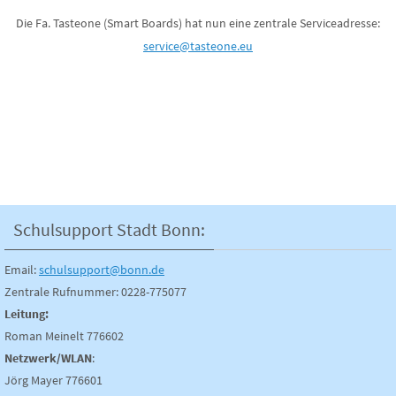
Die Fa. Tasteone (Smart Boards) hat nun eine zentrale Serviceadresse:
service@tasteone.eu
Schulsupport Stadt Bonn:
Email:
schulsupport@bonn.de
Zentrale Rufnummer: 0228-775077
Leitung:
Roman Meinelt 776602
Netzwerk/WLAN
:
Jörg Mayer 776601